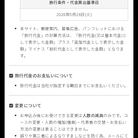
旅行条件・代金算出基準日
2026年5月26日(火)
本サイト、郵便案内、募集広告、パンフレットにおける
「旅行代金」の計算方法は、「旅行代金(又は基本代金)と
して表示した金額」プラス「追加代金として表示した金
額」マイナス「割引代金として表示した金額」となりま
す。
旅行代金のお支払いについて
旅行代金は当社が指定する期日までにお支払いください。
変更について
お申込み後にお受けできる変更は
人数の減員
のみです。コ
ースの変更・人数の増加(増員)・代表者の交替・お支払い
方法の変更は承ることはできません。
誤りや第三者によるなりすましなどを防ぐ為、メールにて