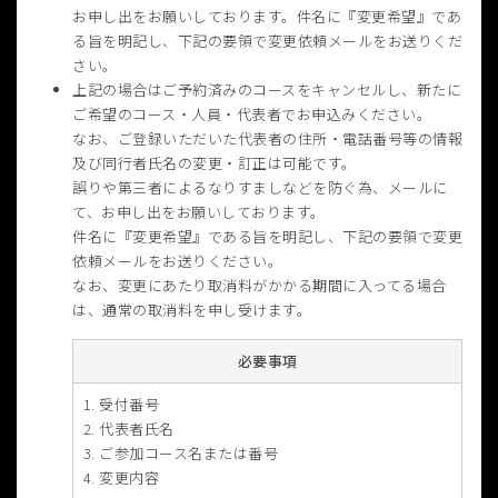
お申し出をお願いしております。件名に『変更希望』であ
る旨を明記し、下記の要領で変更依頼メールをお送りくだ
さい。
上記の場合はご予約済みのコースをキャンセルし、新たに
ご希望のコース・人員・代表者でお申込みください。
なお、ご登録いただいた代表者の住所・電話番号等の情報
及び同行者氏名の変更・訂正は可能です。
誤りや第三者によるなりすましなどを防ぐ為、メールに
て、お申し出をお願いしております。
件名に『変更希望』である旨を明記し、下記の要領で変更
依頼メールをお送りください。
なお、変更にあたり取消料がかかる期間に入ってる場合
は、通常の取消料を申し受けます。
必要事項
受付番号
代表者氏名
ご参加コース名または番号
変更内容