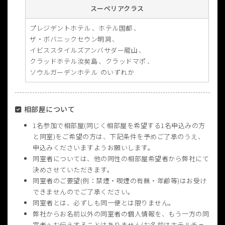
スーペリアクラス
プレジデントホテル
ホテル国都
ザ・ボバニックセウン明洞
イビススタイルズアンバサダー龍山
クラッドホテル汝矣島
クラッドマポ
ソウルガーデンホテル
のいずれか
相部屋について
1名参加で相部屋(同じく相部屋を希望する1名申込みの方
と同室)をご希望の方は、下記条件を予めご了承のうえ、
申込みくださいますようお願いします。
同室者については、他の同性の相部屋希望者から弊社にて
決めさせていただきます。
同室者のご要望(例：禁煙・喫煙の有無・年齢等)はお受け
できませんのでご了承ください。
同室者とは、必ずしも同一便とは限りません。
弊社からお名前以外の同室者の個人情報を、もう一方の同
室者へお伝えすることはありません(お名前はホテルチェ