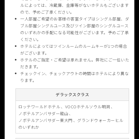
ルによっては、冷蔵庫、金庫等がないホテルもございます
ので、予めご了承ください。
一人部屋ご希望のお客様の客室タイプはシングル部屋、ダ
ブル部屋シングルユース及びツイン部屋のシングルユース
のいずれかの手配になる可能性がございます。予めご了承
ください。
ホテルによってはツインルームのルームキーが1つの場合
がございます。
ホテルのご指定・ご希望は承れません。弊社にご一任いた
だきます。
チェックイン、チェックアウトの時間はホテルにより異な
ります。
デラックスクラス
ロッテワールドホテル
VOCOホテルソウル明洞
ノボテルアンバサダー龍山
ノボテルアンバサダー東大門
グランドウォーカーヒル
のいずれか