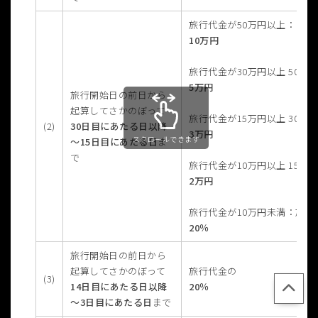
旅行代金が50万円以上：
10万円
旅行代金が30万円以上 50万
5万円
旅行開始日の前日から
起算してさかのぼって
旅行代金が15万円以上 30万
(2)
30日目にあたる日以降
3万円
スクロールできます
～15日目にあたる日
ま
で
旅行代金が10万円以上 15万
2万円
旅行代金が10万円未満：旅行
20％
旅行開始日の前日から
起算してさかのぼって
旅行代金の
(3)
14日目にあたる日以降
20％
～3日目にあたる日
まで