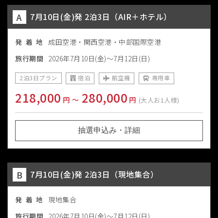
A
7月10日(金)発 2泊3日（AIR＋ホテル）
発 着 地
成田空港・関西空港・中部国際空港
旅行期間
2026年7月10日(金)～7月12日(日)
2泊3日プラン
宿泊
航空機
専用車
218,000
280,000
円
〜
円
(大人お1人様)
抽選申込み・詳細
B
7月10日(金)発 2泊3日（現地集合）
発 着 地
現地集合
旅行期間
2026年7月10日(金)～7月12日(日)