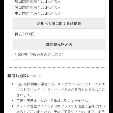
成田国際空港：700円／大人
関西国際空港：320円／大人
中部国際空港：580円／大人
現地出入国に関する諸税等
目安2,600円
国際観光旅客税
3,000円（2歳未満の方は除く）
宿泊施設について
1室2名様利用の場合でも、キングサイズのベッド一つとエ
キストラベッド／ソファベッドでのご案内となる場合がご
ざいます。
禁煙・喫煙ルームのご希望はお受けできません。
ホテルは客室タイプにより同クラスでも浴室に浴槽が無い
場合もございますので、予めご了承ください。また、ホテ