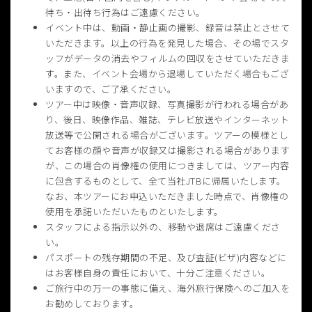
待ち・出待ち行為はご遠慮ください。
イベント中は、動画・静止画の撮影、録音は禁止とさせて
いただきます。以上の行為を発見した場合、その場でスタ
ッフがデータの消去やフィルムの回収をさせていただきま
す。また、イベント会場から退場していただく場合もござ
いますので、ご了承ください。
ツアー中は映像・音声収録、写真撮影が行われる場合があ
り、後日、映像作品、雑誌、テレビ放送やインターネット
放送等で公開される場合がございます。ツアーの模様とし
てお客様の顔や音声が収録又は撮影される場合があります
が、この場合の肖像権の使用につきましては、ツアー内容
に包含するものとして、全て当社JTBに帰属いたします。
なお、本ツアーにお申込いただきました時点で、肖像権の
使用を承諾いただいたものといたします。
スタッフによる指示以外の、移動や退席はご遠慮くださ
い。
パスポートの残存期間の不足、及び査証(ビザ)内容などに
はお客様自身の責任において、十分ご注意ください。
ご旅行中の万一の事態に備え、海外旅行保険へのご加入を
お勧めしております。