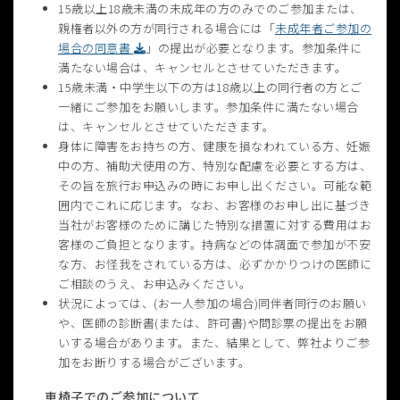
15歳以上18歳未満の未成年の方のみでのご参加または、
親権者以外の方が同行される場合には「
未成年者ご参加の
場合の同意書
」の提出が必要となります。参加条件に
満たない場合は、キャンセルとさせていただきます。
15歳未満・中学生以下の方は18歳以上の同行者の方とご
一緒にご参加をお願いします。参加条件に満たない場合
は、キャンセルとさせていただきます。
身体に障害をお持ちの方、健康を損なわれている方、妊娠
中の方、補助犬使用の方、特別な配慮を必要とする方は、
その旨を旅行お申込みの時にお申し出ください。可能な範
囲内でこれに応じます。なお、お客様のお申し出に基づき
当社がお客様のために講じた特別な措置に対する費用はお
客様のご負担となります。持病などの体調面で参加が不安
な方、お怪我をされている方は、必ずかかりつけの医師に
ご相談のうえ、お申込みください。
状況によっては、(お一人参加の場合)同伴者同行のお願い
や、医師の診断書(または、許可書)や問診票の提出をお願
いする場合があります。また、結果として、弊社よりご参
加をお断りする場合がございます。
車椅子でのご参加について