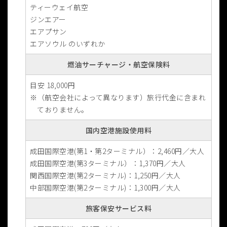
ティーウェイ航空
ジンエアー
エアプサン
エアソウル のいずれか
燃油サーチャージ・航空保険料
目安 18,000円
（航空会社によって異なります）旅行代金に含まれ
ておりません。
国内空港施設使用料
成田国際空港(第1・第2ターミナル）：2,460円／大人
成田国際空港(第3ターミナル）：1,370円／大人
関西国際空港(第2ターミナル)：1,250円／大人
中部国際空港(第2ターミナル)：1,300円／大人
旅客保安サービス料