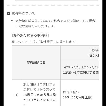
取消料について
旅行契約成立後、お客様の都合で契約を解除される場合、
下記取消料を申し受けます。
[海外旅行に係る取消料]
このツアーでは「海外旅行」に該当します。
取消料
(お1人様)
契約解除の日
4/27～5/6、7/20～8/31、
12/20～1/7に開始する旅行
旅行開始日の前日から
起算してさかのぼって
旅行代金の
(1)
40日目にあたる日以降
10％ (10万円を上限)
～31日目にあたる日
ま
で