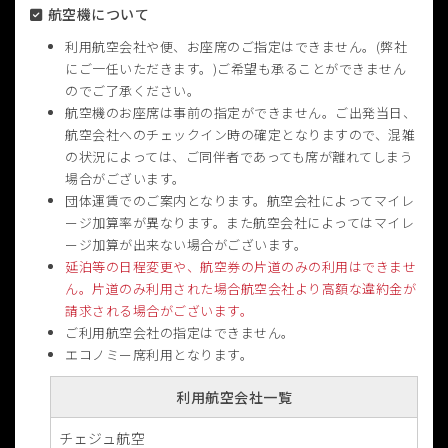
航空機について
利用航空会社や便、お座席のご指定はできません。(弊社
にご一任いただきます。)ご希望も承ることができません
のでご了承ください。
航空機のお座席は事前の指定ができません。ご出発当日、
航空会社へのチェックイン時の確定となりますので、混雑
の状況によっては、ご同伴者であっても席が離れてしまう
場合がございます。
団体運賃でのご案内となります。航空会社によってマイレ
ージ加算率が異なります。また航空会社によってはマイレ
ージ加算が出来ない場合がございます。
延泊等の日程変更や、航空券の片道のみの利用はできませ
ん。片道のみ利用された場合航空会社より高額な違約金が
請求される場合がございます。
ご利用航空会社の指定はできません。
エコノミー席利用となります。
利用航空会社一覧
チェジュ航空