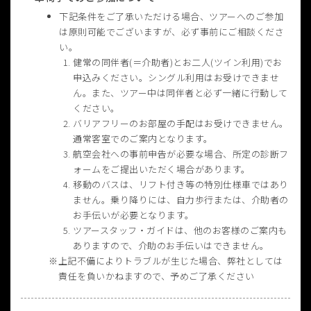
下記条件をご了承いただける場合、ツアーへのご参加
は原則可能でございますが、必ず事前にご相談くださ
い。
健常の同伴者(＝介助者)とお二人(ツイン利用)でお
申込みください。シングル利用はお受けできませ
ん。また、ツアー中は同伴者と必ず一緒に行動して
ください。
バリアフリーのお部屋の手配はお受けできません。
通常客室でのご案内となります。
航空会社への事前申告が必要な場合、所定の診断フ
ォームをご提出いただく場合があります。
移動のバスは、リフト付き等の特別仕様車ではあり
ません。乗り降りには、自力歩行または、介助者の
お手伝いが必要となります。
ツアースタッフ・ガイドは、他のお客様のご案内も
ありますので、介助のお手伝いはできません。
上記不備によりトラブルが生じた場合、弊社としては
責任を負いかねますので、予めご了承ください