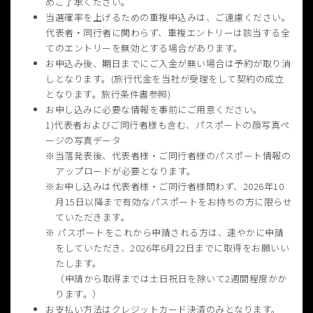
めご了承ください。
当選確率を上げるための重複申込みは、ご遠慮ください。
代表者・同行者に関わらず、重複エントリーは該当する全
てのエントリーを無効とする場合があります。
お申込み後、期日までにご入金が無い場合は予約が取り消
しとなります。(旅行代金を当社が受理をして契約の成立
となります。旅行条件書参照)
お申し込みに必要な情報を事前にご用意ください。
1)代表者およびご同行者様も含む、パスポートの顔写真ペ
ージの写真データ
当落発表後、代表者様・ご同行者様のパスポート情報の
アップロードが必要となります。
お申し込みは代表者様・ご同行者様問わず、2026年10
月15日以降まで有効なパスポートをお持ちの方に限らせ
ていただきます。
パスポートをこれから申請される方は、速やかに申請
をしていただき、2026年6月22日までに取得をお願いい
たします。
（申請から取得までは土日祝日を除いて2週間程度かか
ります。）
お支払い方法はクレジットカード決済のみとなります。