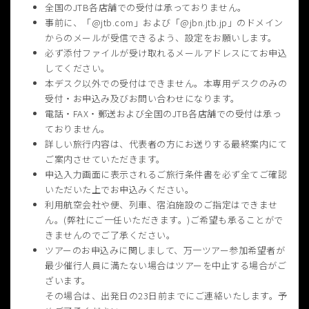
全国のJTB各店舗での受付は承っておりません。
事前に、「@jtb.com」および「@jbn.jtb.jp」のドメイン
からのメールが受信できるよう、設定をお願いします。
必ず添付ファイルが受け取れるメールアドレスにてお申込
してください。
本デスク以外での受付はできません。本専用デスクのみの
受付・お申込み及びお問い合わせになります。
電話・FAX・郵送および全国のJTB各店舗での受付は承っ
ておりません。
詳しい旅行内容は、代表者の方にお送りする最終案内にて
ご案内させていただきます。
申込入力画面に表示されるご旅行条件書を必ず全てご確認
いただいた上でお申込みください。
利用航空会社や便、列車、宿泊施設のご指定はできませ
ん。(弊社にご一任いただきます。)ご希望も承ることがで
きませんのでご了承ください。
ツアーのお申込みに関しまして、万一ツアー参加希望者が
最少催行人員に満たない場合はツアーを中止する場合がご
ざいます。
その場合は、出発日の23日前までにご連絡いたします。予