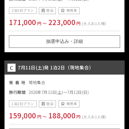
2泊3日プラン
宿泊
専用車
171,000
223,000
円
〜
円
(大人お1人様)
抽選申込み・詳細
C
7月11日(土)発 1泊2日（現地集合）
発 着 地
現地集合
旅行期間
2026年7月11日(土)～7月12日(日)
1泊2日プラン
宿泊
専用車
159,000
188,000
円
〜
円
(大人お1人様)