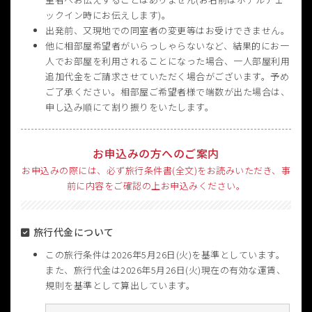
ックイン時にお伝えします)。
出発前、又現地での同室者の変更等はお受けできません。
他に相部屋希望者がいらっしゃらないなど、結果的にお一
人でお部屋を利用されることになった場合、一人部屋利用
追加代金をご請求させていただく場合がございます。予め
ご了承ください。相部屋ご希望者様で端数が出た場合は、
申し込み順にて割り振りをいたします。
お申込みの方へのご案内
お申込みの際には、必ず旅行条件書(全文)をお読みいただき、事
前に内容をご確認の上お申込みください。
旅行代金について
この旅行条件は2026年5月26日(火)を基準としています。
また、旅行代金は2026年5月26日(火)現在の有効な運賃、
規則を基準として算出しています。