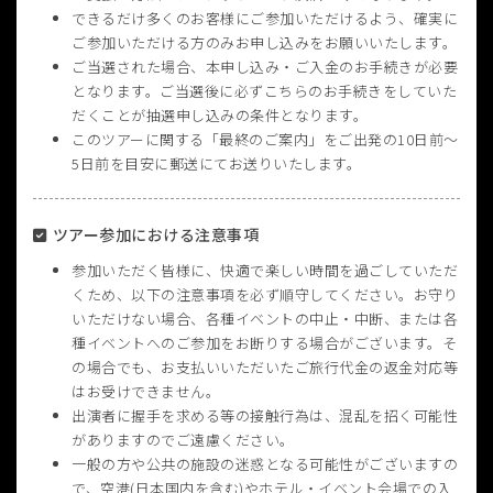
できるだけ多くのお客様にご参加いただけるよう、確実に
ご参加いただける方のみお申し込みをお願いいたします。
ご当選された場合、本申し込み・ご入金のお手続きが必要
となります。ご当選後に必ずこちらのお手続きをしていた
だくことが抽選申し込みの条件となります。
このツアーに関する「最終のご案内」をご出発の10日前〜
5日前を目安に郵送にてお送りいたします。
ツアー参加における注意事項
参加いただく皆様に、快適で楽しい時間を過ごしていただ
くため、以下の注意事項を必ず順守してください。お守り
いただけない場合、各種イベントの中止・中断、または各
種イベントへのご参加をお断りする場合がございます。そ
の場合でも、お支払いいただいたご旅行代金の返金対応等
はお受けできません。
出演者に握手を求める等の接触行為は、混乱を招く可能性
がありますのでご遠慮ください。
一般の方や公共の施設の迷惑となる可能性がございますの
で、空港(日本国内を含む)やホテル・イベント会場での入