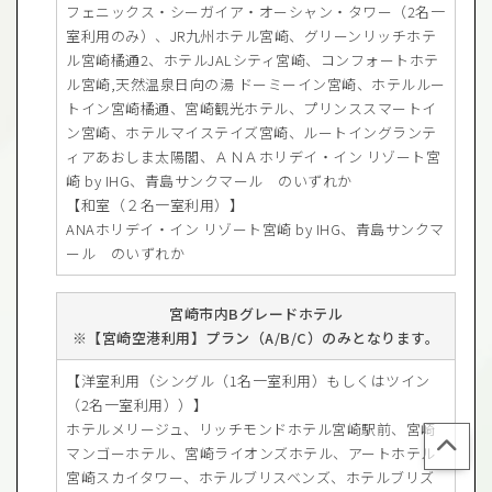
フェニックス・シーガイア・オーシャン・タワー（2名一
室利用のみ）、JR九州ホテル宮崎、グリーンリッチホテ
ル宮崎橘通2、ホテルJALシティ宮崎、コンフォートホテ
ル宮崎,天然温泉日向の湯 ドーミーイン宮崎、ホテルルー
トイン宮崎橘通、宮崎観光ホテル、プリンススマートイ
ン宮崎、ホテルマイステイズ宮崎、ルートイングランテ
ィアあおしま太陽閣、ＡＮＡホリデイ・イン リゾート宮
崎 by IHG、青島サンクマール のいずれか
【和室（２名一室利用）】
ANAホリデイ・イン リゾート宮崎 by IHG、青島サンクマ
ール のいずれか
宮崎市内Bグレードホテル
【宮崎空港利用】プラン（A/B/C）のみとなります。
【洋室利用（シングル（1名一室利用）もしくはツイン
（2名一室利用））】
ホテルメリージュ、リッチモンドホテル宮崎駅前、宮崎
マンゴーホテル、宮崎ライオンズホテル、アートホテル
宮崎スカイタワー、ホテルブリスベンズ、ホテルブリズ