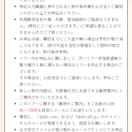
申込入力画面に表示されるご旅行条件書を必ず全てご確認
いただいた上でお申込みください。
利用航空会社や便、列車、宿泊施設のご指定はできませ
ん。(弊社にご一任いただきます。)ご希望も承ることがで
きませんのでご了承ください。
お申込み後、期日までにご入金が無い場合は予約が取り消
しとなります。(旅行代金を当社が受理をして契約の成立
となります。旅行条件参照)
ツアーのお申込みに関しまして、万一ツアー参加希望者が
最少催行人員に満たない場合はツアーを中止する場合がご
ざいます。
その場合は、14日前までにご連絡いたします。予めご了
承ください。
詳しい旅行内容は、代表者の方にお送りする最終案内にて
ご案内させていただきます。
このツアーに関する「最終のご案内」をご出発の
10日
前〜7日前
を目安にメールにてお送りいたします。
事前に、「@jtb.com」および「@jbx.jtb.jp」のドメイン
からのメールが受信できるよう、設定をお願いします。
必ず添付ファイルが受け取れるメールアドレスにてお申込