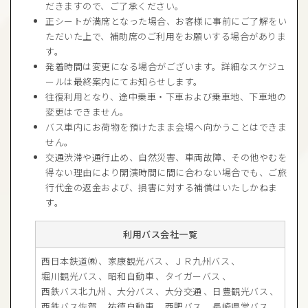
だきますので、ご了承ください。
正シートが満席となった場合、お客様に事前にご了解をい
ただいた上で、補助席のご利用をお願いする場合がありま
す。
発着時間は変更になる場合がございます。詳細なスケジュ
ールは最終案内にてお知らせします。
往復利用となり、途中乗車・下車および乗車地、下車地の
変更はできません。
バス車内にお荷物を預けたまま会場へ向かうことはできま
せん。
交通渋滞や通行止め、自然災害、車両故障、その他やむを
得ない理由により開演時間に間に合わない場合でも、ご旅
行代金の返金および、損害に対する補償はいたしかねま
す。
利用バス会社一覧
西日本鉄道㈱
家康観光バス
ＪＲ九州バス
堀川観光バス
昭和自動車
タイガーバス
西鉄バス北九州
大分バス
大分交通
日豊観光バス
西鉄バス佐賀
祐徳自動車
西肥バス
長崎県営バス