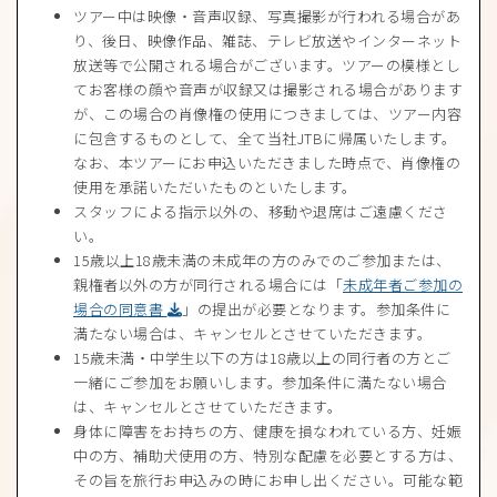
ツアー中は映像・音声収録、写真撮影が行われる場合があ
り、後日、映像作品、雑誌、テレビ放送やインターネット
放送等で公開される場合がございます。ツアーの模様とし
てお客様の顔や音声が収録又は撮影される場合があります
が、この場合の肖像権の使用につきましては、ツアー内容
に包含するものとして、全て当社JTBに帰属いたします。
なお、本ツアーにお申込いただきました時点で、肖像権の
使用を承諾いただいたものといたします。
スタッフによる指示以外の、移動や退席はご遠慮くださ
い。
15歳以上18歳未満の未成年の方のみでのご参加または、
親権者以外の方が同行される場合には「
未成年者ご参加の
場合の同意書
」の提出が必要となります。参加条件に
満たない場合は、キャンセルとさせていただきます。
15歳未満・中学生以下の方は18歳以上の同行者の方とご
一緒にご参加をお願いします。参加条件に満たない場合
は、キャンセルとさせていただきます。
身体に障害をお持ちの方、健康を損なわれている方、妊娠
中の方、補助犬使用の方、特別な配慮を必要とする方は、
その旨を旅行お申込みの時にお申し出ください。可能な範