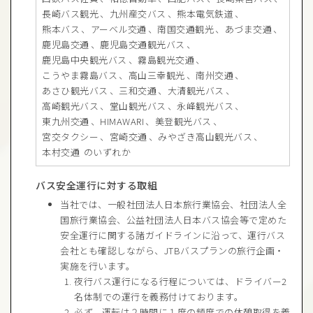
長崎バス観光
九州産交バス
熊本電気鉄道
熊本バス
アーベル交通
南国交通観光
あづま交通
鹿児島交通
鹿児島交通観光バス
鹿児島中央観光バス
霧島観光交通
こうやま霧島バス
高山三幸観光
南州交通
あさひ観光バス
三和交通
大清観光バス
高崎観光バス
堂山観光バス
永峰観光バス
東九州交通
HIMAWARI
美登観光バス
宮交タクシー
宮崎交通
みやざき高山観光バス
本村交通
のいずれか
バス安全運行に対する取組
当社では、一般社団法人日本旅行業協会、社団法人全
国旅行業協会、公益社団法人日本バス協会等で定めた
安全運行に関する諸ガイドラインに沿って、運行バス
会社とも確認しながら、JTBバスプランの旅行企画・
実施を行います。
夜行バス運行になる行程については、ドライバー2
名体制での運行を義務付けております。
必ず、運転は２時間に１度の頻度での休憩取得を義