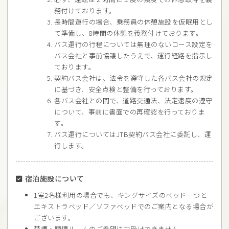
務付けております。
長時間運行の場合、乗務員の休憩施設を仮眠用とし
て準備し、8時間の休憩を義務付けております。
バス運行の行程については無理のないコース設定を
バス会社と事前協議したうえで、運行経路を指示し
ております。
契約バス会社は、法令を遵守した各バス会社の規定
に基づき、安全点検と整備を行っております。
各バス会社との間で、道路交通法、法定速度の遵守
について、事前に書面での再確認を行っておりま
す。
バス運行についてはJTB契約バス会社に委託し、運
行します。
宿泊施設について
1室2名様利用の場合でも、キングサイズのベッド一つと
エキストラベッド／ソファベッドでのご案内となる場合が
ございます。
禁煙・喫煙ルームのご希望はお受けできません。