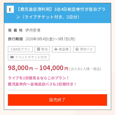
E
【鹿児島空港利用】3泊4日航空券付き宿泊プラ
ン（ライブチケット付き、2日分）
発 着 地
伊丹空港
旅行期間
2026年9月4日(金)〜9月7日(月)
3泊4日プラン
宿泊
航空機
貸切バス
イベントチケット付き
98,000
104,000
円
〜
円
(大人お1人様・税込)
ライブを2日間見るならこのプラン！
鹿児島市内～会場送迎バスも2日間付き！
販売終了