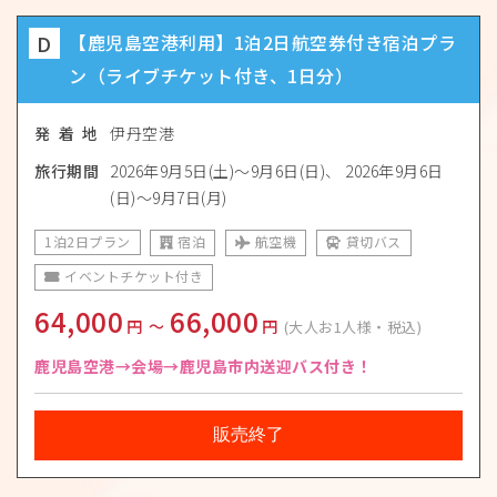
D
【鹿児島空港利用】1泊2日航空券付き宿泊プラ
ン（ライブチケット付き、1日分）
発 着 地
伊丹空港
旅行期間
2026年9月5日(土)〜9月6日(日)
2026年9月6日
(日)〜9月7日(月)
1泊2日プラン
宿泊
航空機
貸切バス
イベントチケット付き
64,000
66,000
円
〜
円
(大人お1人様・税込)
鹿児島空港→会場→鹿児島市内送迎バス付き！
販売終了