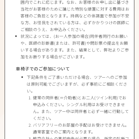
囲内でこれに応じます。なお、お客様のお申し出に基づき
当社がお客様のために講じた特別な措置に対する費用はお
客様のご負担となります。持病などの体調面で参加が不安
な方、お怪我をされている方は、必ずかかりつけの医師に
ご相談のうえ、お申込みください。
状況によっては、(お一人参加の場合)同伴者同行のお願い
や、医師の診断書(または、許可書)や問診票の提出をお願
いする場合があります。また、結果として、弊社よりご参
加をお断りする場合がございます。
車椅子でのご参加について
下記条件をご了承いただける場合、ツアーへのご参加
は原則可能でございますが、必ず事前にご相談くださ
い。
健常の同伴者(＝介助者)とお二人(ツイン利用)でお
申込みください。シングル利用はお受けできませ
ん。また、ツアー中は同伴者と必ず一緒に行動して
ください。
バリアフリーのお部屋の手配はお受けできません。
通常客室でのご案内となります。
航空会社への事前申告が必要な場合、所定の診断フ