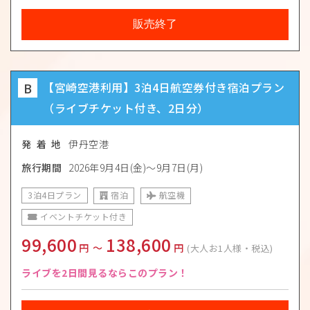
販売終了
B
【宮崎空港利用】3泊4日航空券付き宿泊プラン
（ライブチケット付き、2日分）
発 着 地
伊丹空港
旅行期間
2026年9月4日(金)〜9月7日(月)
3泊4日プラン
宿泊
航空機
イベントチケット付き
99,600
138,600
円
〜
円
(大人お1人様・税込)
ライブを2日間見るならこのプラン！