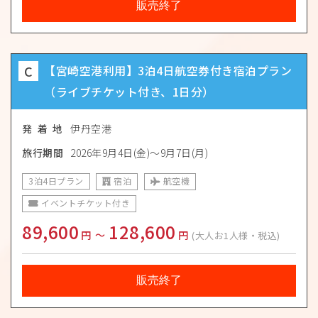
販売終了
C
【宮崎空港利用】3泊4日航空券付き宿泊プラン
（ライブチケット付き、1日分）
発 着 地
伊丹空港
旅行期間
2026年9月4日(金)〜9月7日(月)
3泊4日プラン
宿泊
航空機
イベントチケット付き
89,600
128,600
円
〜
円
(大人お1人様・税込)
販売終了