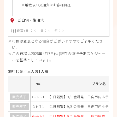
解散後の交通費はお客様負担
ご自宅・後泊地
朝：× 昼：× 夕：×
行程は変更となる場合がございますのでご了承くださ
い。
この行程は2026年4月7日(火)現在の運行予定スケジュー
ルを基準としています。
旅行代金／大人お1人様
No.
プラン名
販売終了
G-H-S-1
【1日観覧】9/5 会場発 日向市内ホテルプ
販売終了
G-H-T-1
【1日観覧】9/5 会場発 日向市内ホテルプ
販売終了
G-H-S-2
【1日観覧】9/6 会場発 日向市内ホテルプ