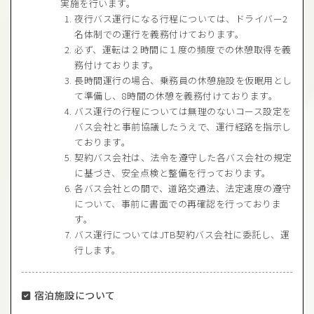
実施を行います。
夜行バス運行になる行程については、ドライバー2
名体制での運行を義務付けております。
必ず、運転は２時間に１度の頻度での休憩取得を義
務付けております。
長時間運行の場合、乗務員の休憩施設を仮眠用とし
て準備し、8時間の休憩を義務付けております。
バス運行の行程については無理のないコース設定を
バス会社と事前協議したうえで、運行経路を指示し
ております。
契約バス会社は、法令を遵守した各バス会社の規定
に基づき、安全点検と整備を行っております。
各バス会社との間で、道路交通法、法定速度の遵守
について、事前に書面での再確認を行っておりま
す。
バス運行についてはJTB契約バス会社に委託し、運
行します。
宿泊施設について