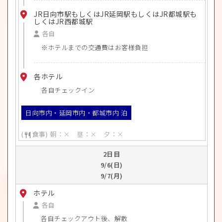
JR日向市駅もしくはJR延岡駅もしくはJR都城駅も
しくはJR西都城駅
各自
ホテルまでの交通費はお客様負担
各ホテル
各自チェックイン
日向市内・延岡市内・都城市内 泊
朝：× 昼：× 夕：×
2日目
9/6(日)
9/7(月)
ホテル
各自
各自チェックアウト後、解散