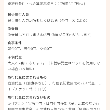
旅行条件・代金算出基準日：2026年4月7日(火)
最少催行人員
最少催行人員14名もしくは15名（各コースによる）
添乗員
添乗員は同行しません(現地係員がご案内いたします)
食事条件
朝食0回、昼食0回、夕食0回
子供代金
大人と同額になります。（未就学児童はベッドを使用しな
い場合のみ無料）
旅行代金に含まれるもの
宿泊代金（1泊食事なし）、行程表記載区間のバス代金、ラ
イブチケット代（1日分）
旅行代金に含まれないもの
G-Hプラン：宮崎市内・日向市内移動代金、記載のない行
程中の食事代金、その他個人性の伴う費用（保険料やクリ