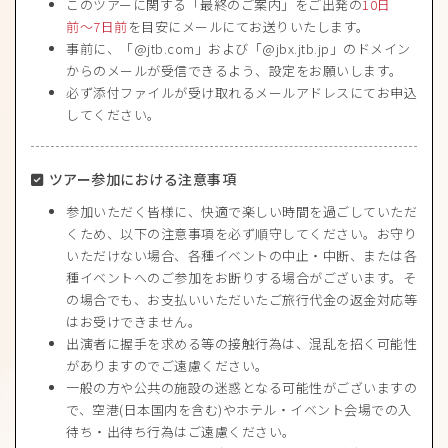
このツアーに関する「最終のご案内」をご出発の
10日
前〜7日前
を目安にメールにてお送りいたします。
事前に、「@jtb.com」および「@jbx.jtb.jp」のドメイン
からのメールが受信できるよう、設定をお願いします。
必ず添付ファイルが受け取れるメールアドレスにてお申込
してください。
ツアー参加における注意事項
参加いただく皆様に、快適で楽しい時間を過ごしていただ
くため、以下の注意事項を必ず順守してください。お守り
いただけない場合、各種イベントの中止・中断、または各
種イベントへのご参加をお断りする場合がございます。そ
の場合でも、お支払いいただいたご旅行代金の返金対応等
はお受けできません。
出演者に握手を求める等の接触行為は、混乱を招く可能性
がありますのでご遠慮ください。
一般の方や公共の施設の迷惑となる可能性がございますの
で、空港(日本国内を含む)やホテル・イベント会場での入
待ち・出待ち行為はご遠慮ください。