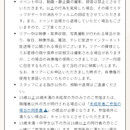
イベント中は、動画・静止画の撮影、録音は禁止とさせて
いただきます。以上の行為を発見した場合、その場でスタ
ッフがデータの消去やフィルムの回収をさせていただきま
す。また、イベント会場から退場していただく場合もござ
いますので、ご了承ください。
ツアー中は映像・音声収録、写真撮影が行われる場合があ
り、後日、映像作品、雑誌、テレビ放送やインターネット
放送等で公開される場合がございます。ツアーの模様とし
てお客様の顔や音声が収録又は撮影される場合があります
が、この場合の肖像権の使用につきましては、ツアー内容
に包含するものとして、全て当社JTBに帰属いたします。
なお、本ツアーにお申込いただきました時点で、肖像権の
使用を承諾いただいたものといたします。
スタッフによる指示以外の、移動や退席はご遠慮くださ
い。
15歳以上18歳未満の未成年の方のみでのご参加または、
親権者以外の方が同行される場合には「
未成年者ご参加の
場合の同意書
」の提出が必要となります。参加条件に
満たない場合は、キャンセルとさせていただきます。
15歳未満・中学生以下の方は18歳以上の同行者の方とご
一緒にご参加をお願いします。参加条件に満たない場合