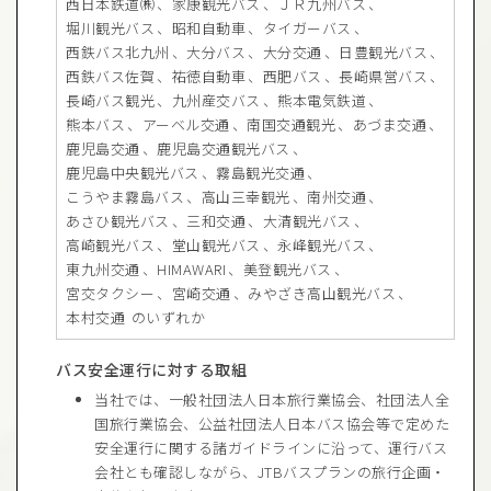
西日本鉄道㈱
家康観光バス
ＪＲ九州バス
堀川観光バス
昭和自動車
タイガーバス
西鉄バス北九州
大分バス
大分交通
日豊観光バス
西鉄バス佐賀
祐徳自動車
西肥バス
長崎県営バス
長崎バス観光
九州産交バス
熊本電気鉄道
熊本バス
アーベル交通
南国交通観光
あづま交通
鹿児島交通
鹿児島交通観光バス
鹿児島中央観光バス
霧島観光交通
こうやま霧島バス
高山三幸観光
南州交通
あさひ観光バス
三和交通
大清観光バス
高崎観光バス
堂山観光バス
永峰観光バス
東九州交通
HIMAWARI
美登観光バス
宮交タクシー
宮崎交通
みやざき高山観光バス
本村交通
のいずれか
バス安全運行に対する取組
当社では、一般社団法人日本旅行業協会、社団法人全
国旅行業協会、公益社団法人日本バス協会等で定めた
安全運行に関する諸ガイドラインに沿って、運行バス
会社とも確認しながら、JTBバスプランの旅行企画・