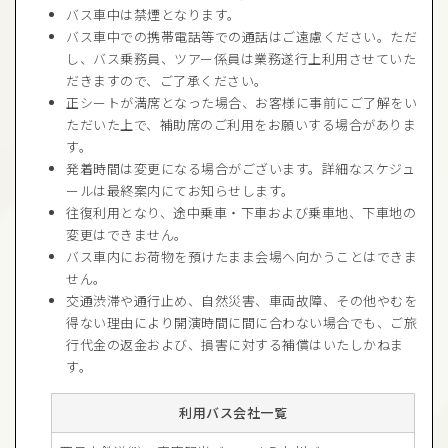
バス車中は禁煙となります。
バス車中での携帯電話等での通話はご遠慮ください。ただ
し、バス乗務員、ツアー係員は業務遂行上利用させていた
だきますので、ご了承ください。
正シートが満席となった場合、お客様に事前にご了解をい
ただいた上で、補助席のご利用をお願いする場合がありま
す。
発着時間は変更になる場合がございます。詳細なスケジュ
ールは最終案内にてお知らせします。
往復利用となり、途中乗車・下車および乗車地、下車地の
変更はできません。
バス車内にお荷物を預けたまま会場へ向かうことはできま
せん。
交通渋滞や通行止め、自然災害、車両故障、その他やむを
得ない理由により開演時間に間に合わない場合でも、ご旅
行代金の返金および、損害に対する補償はいたしかねま
す。
利用バス会社一覧