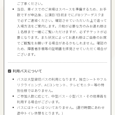
ご了承ください。
当日、車イスでのご来場はスペースを準備するため、お手
数ですが申込後、公演日7日前までにJTBツアーデスクま
で必ずご連絡ください。確認させていただいた上で追って
入場方法をご案内します。介助が必要な方のみお連れ様は
１名様まで一緒にご覧いただけますが、必ずチケットが必
要となります。また状況によってお連れ様はご自身のお席
でご観覧をお願いする場合があるかもしれません。確認の
ため、障害者手帳等の証明書を拝見させていただく場合が
ございます。
利用バスについて
バスは大型貸切バスの利用となります。独立シートやフル
リクライニング、ACコンセント、テレビモニター等の特
別仕様ではありません。
ご参加人数に応じて、中型バス・小型バス・その他車両を
利用する場合がございます。
バスにはトイレはついておりません。(運行時間にあわせ
途中トイレ休憩をとります。)