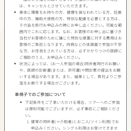
は、キャンセルとさせていただきます。
身体に障害をお持ちの方、健康を損なわれている方、妊娠
中の方、補助犬使用の方、特別な配慮を必要とする方は、
その旨を旅行お申込みの時にお申し出ください。可能な範
囲内でこれに応じます。なお、お客様のお申し出に基づき
当社がお客様のために講じた特別な措置に対する費用はお
客様のご負担となります。持病などの体調面で参加が不安
な方、お怪我をされている方は、必ずかかりつけの医師に
ご相談のうえ、お申込みください。
状況によっては、(お一人参加の場合)同伴者同行のお願い
や、医師の診断書(または、許可書)や問診票の提出をお願
いする場合があります。また、結果として、弊社よりご参
加をお断りする場合がございます。
車椅子でのご参加について
下記条件をご了承いただける場合、ツアーへのご参加
は原則可能でございますが、必ず事前にご相談くださ
い。
健常の同伴者(＝介助者)とお二人(ツイン利用)でお
申込みください。シングル利用はお受けできませ