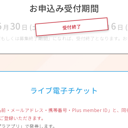
お申込み受付期間
5
30
8
6
月
日 (土)
12:00
〜
2026
年
月
日 
受付終了
席もしくは募集終了期間」になれば、受付終了となります。お
ライブ電子チケット
・メールアドレス・携帯番号・Plus member ID」と
」もご登録いただきます。
プラアプリ」で発券します。